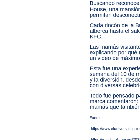
Buscando reconocer 
House, una mansión 
permitan desconecta
Cada rincón de la B
alberca hasta el sa
KFC.
Las mamás visitante
explicando por qué 
un video de máximo
Esta fue una experi
semana del 10 de ma
y la diversión, des
con diversas celebr
Todo fue pensado pa
marca comentaron: e
mamás que también 
Fuente:
-https://www.eluniversal.co
-https://roastbrief.com.mx/20