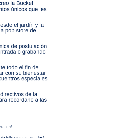
reo la Bucket
tos únicos que les
sde el jardín y la
na pop store de
mica de postulación
entrada o grabando
e todo el fin de
r con su bienestar
cuentros especiales
irectivos de la
a recordarle a las
erecen/
ie-tellez-y-mas-invitados/