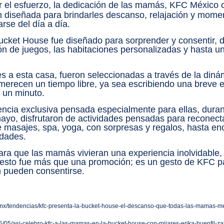
el esfuerzo, la dedicación de las mamás, KFC México c
diseñada para brindarles descanso, relajación y momen
rse del día a día.
ucket House fue diseñado para sorprender y consentir, de
lón de juegos, las habitaciones personalizadas y hasta u
s a esta casa, fueron seleccionadas a través de la diná
merecen un tiempo libre, ya sea escribiendo una breve 
 un minuto.
encia exclusiva pensada especialmente para ellas, durant
yo, disfrutaron de actividades pensadas para reconecta
de masajes, spa, yoga, con sorpresas y regalos, hasta en
idades.
ra que las mamás vivieran una experiencia inolvidable, d
sto fue más que una promoción; es un gesto de KFC par
pueden consentirse.
m.mx/tendencias/kfc-presenta-la-bucket-house-el-descanso-que-todas-las-mamas-m
25/05/asi-celebro-kfc-a-las-mamas-en-la-bucket-house-con-mijares-erika-buenfil-zah