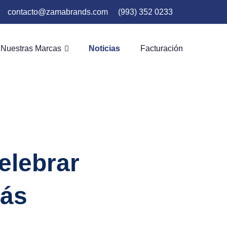
contacto@zamabrands.com
(993) 352 0233
Nuestras Marcas
Noticias
Facturación
elebrar
más